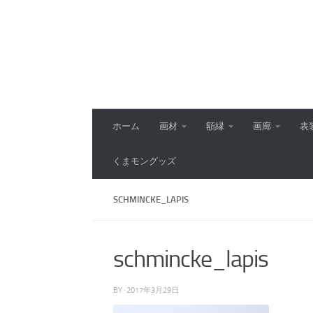
コンテンツへスキップ
ホーム
画材
額縁
画廊
表
くまモングッズ
SCHMINCKE_LAPIS
schmincke_lapis
BY
·
2017年3月29日