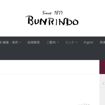
装/修復・保存
絵画教室
ご案内
リンク
English
简
シェアする