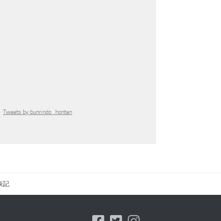
Tweets by bunrindo_honten
表記