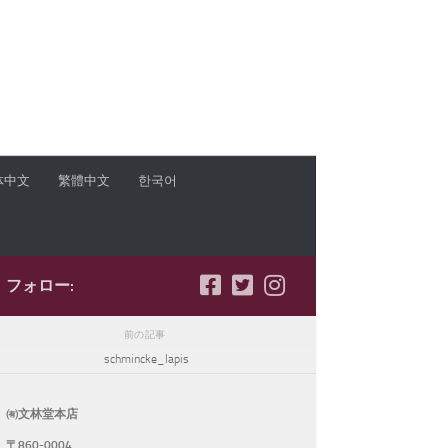
体中文
繁體中文
한국어
フォロー:
前の記事
schmincke_lapis
㈲文林堂本店
〒860-0004