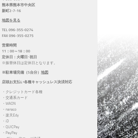
熊本県熊本市中央区
新町2-7-16
地図を見る
TEL 096-355-0274
FAX 096-355-0275
営業時間
11：00～18：00
定休日：火曜日･祝日
※振替休日は定休日となります。
※駐車場完備（5台分）
地図
店頭お支払い各種キャッシュレス決済対応
・クレジットカード各種
・交通系カード
・WAON
・nanaco
・楽天Edy
・iD
・QUICPay
・PayPay