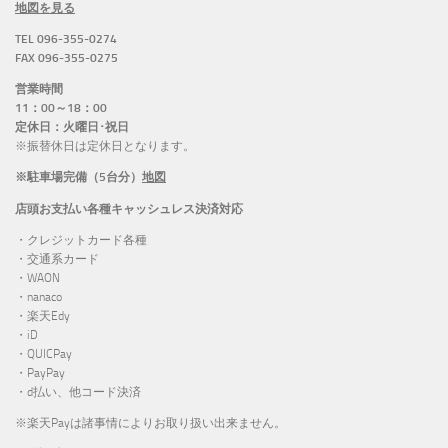
地図を見る
TEL 096-355-0274
FAX 096-355-0275
営業時間
11：00～18：00
定休日：火曜日･祝日
※振替休日は定休日となります。
※駐車場完備（5台分）
地図
店頭お支払い各種キャッシュレス決済対応
・クレジットカード各種
・交通系カード
・WAON
・nanaco
・楽天Edy
・iD
・QUICPay
・PayPay
・d払い、他コード決済
※楽天Payは諸事情によりお取り扱い出来ません。