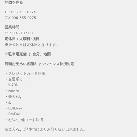
地図を見る
TEL 096-355-0274
FAX 096-355-0275
営業時間
11：00～18：00
定休日：火曜日･祝日
※振替休日は定休日となります。
※駐車場完備（5台分）
地図
店頭お支払い各種キャッシュレス決済対応
・クレジットカード各種
・交通系カード
・WAON
・nanaco
・楽天Edy
・iD
・QUICPay
・PayPay
・d払い、他コード決済
※楽天Payは諸事情によりお取り扱い出来ません。