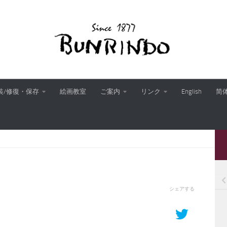
装/修復・保存
絵画教室
ご案内
リンク
English
简
シェアする