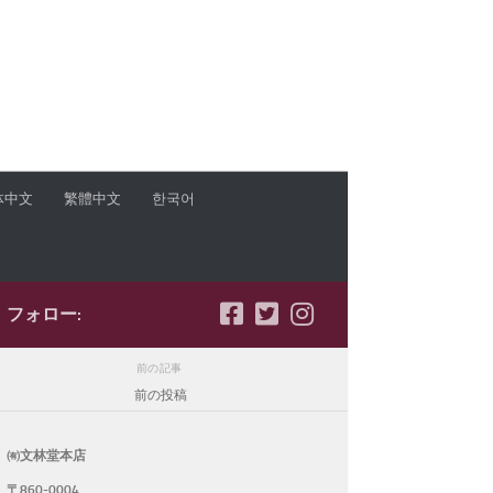
体中文
繁體中文
한국어
フォロー:
前の記事
前の投稿
㈲文林堂本店
〒860-0004