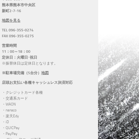
熊本県熊本市中央区
新町2-7-16
地図を見る
TEL 096-355-0274
FAX 096-355-0275
営業時間
11：00～18：00
定休日：火曜日･祝日
※振替休日は定休日となります。
※駐車場完備（5台分）
地図
店頭お支払い各種キャッシュレス決済対応
・クレジットカード各種
・交通系カード
・WAON
・nanaco
・楽天Edy
・iD
・QUICPay
・PayPay