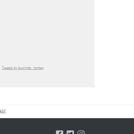
Tweets by bunrindo_honten
表記