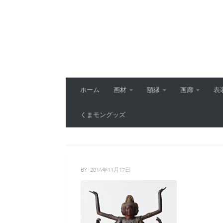
コンテンツへスキップ
ホーム
画材
額縁
画廊
表
くまモングッズ
BY
·
2014年11月17日