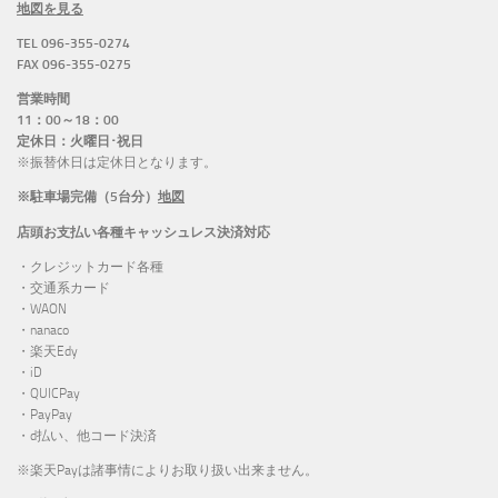
地図を見る
TEL 096-355-0274
FAX 096-355-0275
営業時間
11：00～18：00
定休日：火曜日･祝日
※振替休日は定休日となります。
※駐車場完備（5台分）
地図
店頭お支払い各種キャッシュレス決済対応
・クレジットカード各種
・交通系カード
・WAON
・nanaco
・楽天Edy
・iD
・QUICPay
・PayPay
・d払い、他コード決済
※楽天Payは諸事情によりお取り扱い出来ません。