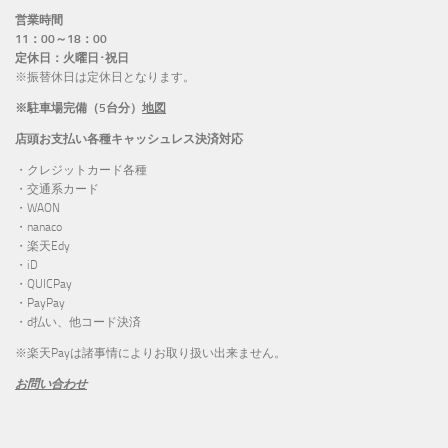
営業時間
11：00～18：00
定休日：火曜日･祝日
※振替休日は定休日となります。
※駐車場完備（5台分）
地図
店頭お支払い各種キャッシュレス決済対応
・クレジットカード各種
・交通系カード
・WAON
・nanaco
・楽天Edy
・iD
・QUICPay
・PayPay
・d払い、他コード決済
※楽天Payは諸事情によりお取り扱い出来ません。
お問い合わせ