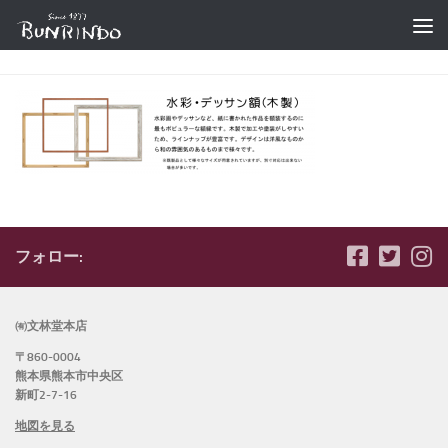
コンテンツへスキップ
フォロー:
㈲文林堂本店
〒860-0004
熊本県熊本市中央区
新町2-7-16
地図を見る