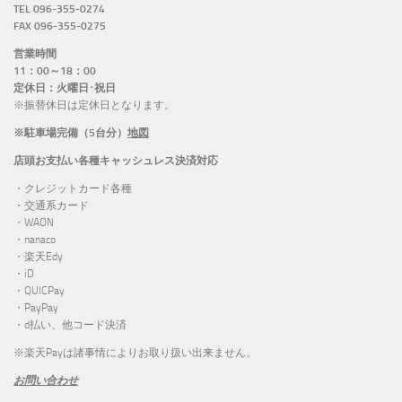
TEL 096-355-0274
FAX 096-355-0275
営業時間
11：00～18：00
定休日：火曜日･祝日
※振替休日は定休日となります。
※駐車場完備（5台分）
地図
店頭お支払い各種キャッシュレス決済対応
・クレジットカード各種
・交通系カード
・WAON
・nanaco
・楽天Edy
・iD
・QUICPay
・PayPay
・d払い、他コード決済
※楽天Payは諸事情によりお取り扱い出来ません。
お問い合わせ