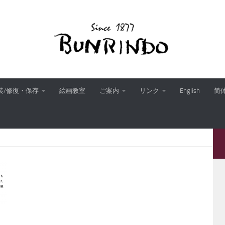
装/修復・保存
絵画教室
ご案内
リンク
English
简