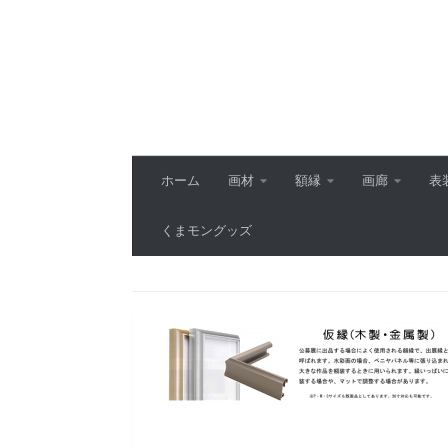
コンテンツへスキップ
ホーム
画材
額縁
画廊
表
くまモングッズ