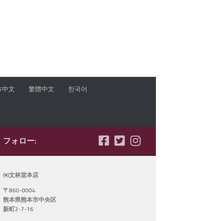
体中文
繁體中文
한국어
フォロー:
㈲文林堂本店
〒860-0004
熊本県熊本市中央区
新町2-7-16