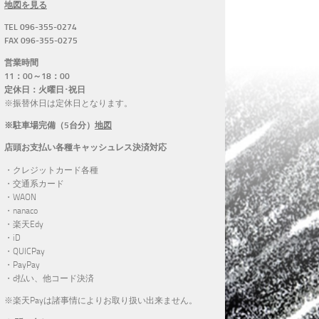
地図を見る
TEL 096-355-0274
FAX 096-355-0275
営業時間
11：00～18：00
定休日：火曜日･祝日
※振替休日は定休日となります。
※駐車場完備（5台分）
地図
店頭お支払い各種キャッシュレス決済対応
・クレジットカード各種
・交通系カード
・WAON
・nanaco
・楽天Edy
・iD
・QUICPay
・PayPay
・d払い、他コード決済
※楽天Payは諸事情によりお取り扱い出来ません。