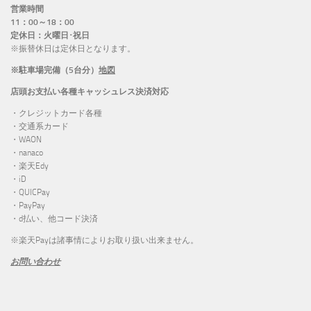
営業時間
11：00～18：00
定休日：火曜日･祝日
※振替休日は定休日となります。
※駐車場完備（5台分）
地図
店頭お支払い各種キャッシュレス決済対応
・クレジットカード各種
・交通系カード
・WAON
・nanaco
・楽天Edy
・iD
・QUICPay
・PayPay
・d払い、他コード決済
※楽天Payは諸事情によりお取り扱い出来ません。
お問い合わせ