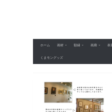
コンテンツへスキップ
ホーム
画材
額縁
画廊
表
くまモングッズ