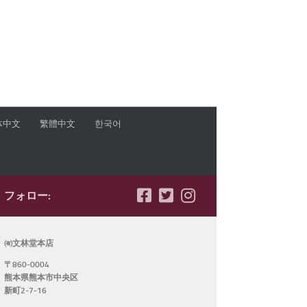
体中文
繁體中文
한국어
フォロー:
㈲文林堂本店
〒860-0004
熊本県熊本市中央区
新町2-7-16