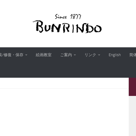
装/修復・保存
絵画教室
ご案内
リンク
English
简