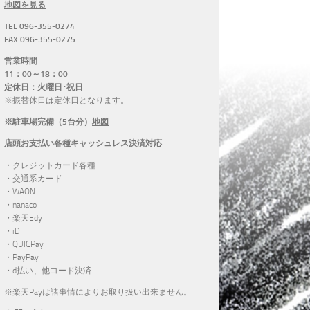
地図を見る
TEL 096-355-0274
FAX 096-355-0275
営業時間
11：00～18：00
定休日：火曜日･祝日
※振替休日は定休日となります。
※駐車場完備（5台分）
地図
店頭お支払い各種キャッシュレス決済対応
・クレジットカード各種
・交通系カード
・WAON
・nanaco
・楽天Edy
・iD
・QUICPay
・PayPay
・d払い、他コード決済
※楽天Payは諸事情によりお取り扱い出来ません。