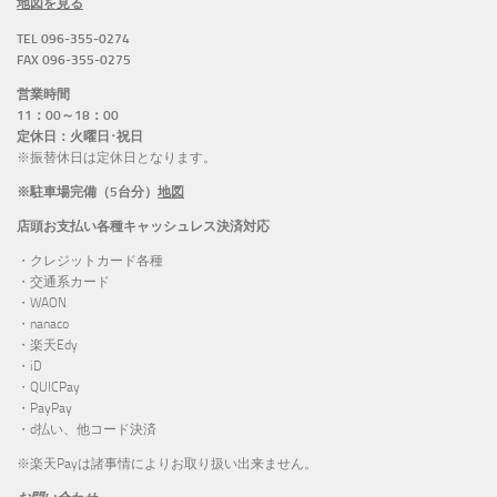
地図を見る
TEL 096-355-0274
FAX 096-355-0275
営業時間
11：00～18：00
定休日：火曜日･祝日
※振替休日は定休日となります。
※駐車場完備（5台分）
地図
店頭お支払い各種キャッシュレス決済対応
・クレジットカード各種
・交通系カード
・WAON
・nanaco
・楽天Edy
・iD
・QUICPay
・PayPay
・d払い、他コード決済
※楽天Payは諸事情によりお取り扱い出来ません。