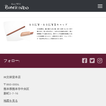
コンテンツへスキップ
フォロー:
㈲文林堂本店
〒860-0004
熊本県熊本市中央区
新町2-7-16
地図を見る