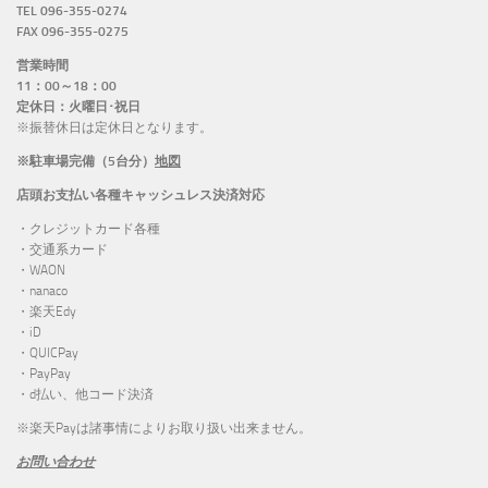
TEL 096-355-0274
FAX 096-355-0275
営業時間
11：00～18：00
定休日：火曜日･祝日
※振替休日は定休日となります。
※駐車場完備（5台分）
地図
店頭お支払い各種キャッシュレス決済対応
・クレジットカード各種
・交通系カード
・WAON
・nanaco
・楽天Edy
・iD
・QUICPay
・PayPay
・d払い、他コード決済
※楽天Payは諸事情によりお取り扱い出来ません。
お問い合わせ