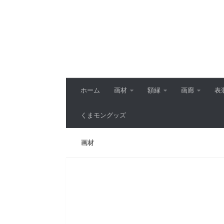
コンテンツへスキップ
ホーム
画材
額縁
画廊
表
くまモングッズ
画材