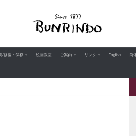
装/修復・保存
絵画教室
ご案内
リンク
English
简