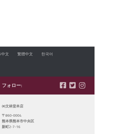
体中文
繁體中文
한국어
フォロー:
㈲文林堂本店
〒860-0004
熊本県熊本市中央区
新町2-7-16