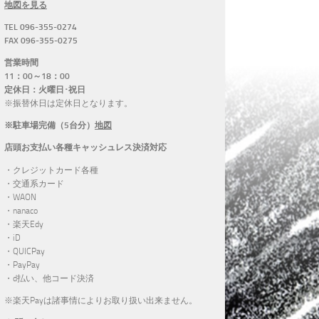
地図を見る
TEL 096-355-0274
FAX 096-355-0275
営業時間
11：00～18：00
定休日：火曜日･祝日
※振替休日は定休日となります。
※駐車場完備（5台分）
地図
店頭お支払い各種キャッシュレス決済対応
・クレジットカード各種
・交通系カード
・WAON
・nanaco
・楽天Edy
・iD
・QUICPay
・PayPay
・d払い、他コード決済
※楽天Payは諸事情によりお取り扱い出来ません。