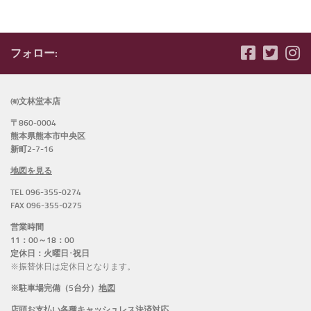
フォロー:
㈲文林堂本店
〒860-0004
熊本県熊本市中央区
新町2-7-16
地図を見る
TEL 096-355-0274
FAX 096-355-0275
営業時間
11：00～18：00
定休日：火曜日･祝日
※振替休日は定休日となります。
※駐車場完備（5台分）
地図
店頭お支払い各種キャッシュレス決済対応