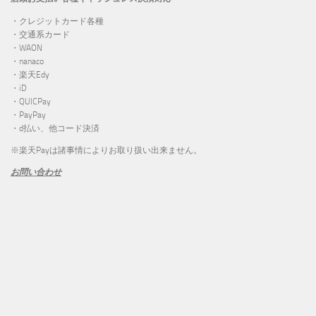
・クレジットカード各種
・交通系カード
・WAON
・nanaco
・楽天Edy
・iD
・QUICPay
・PayPay
・d払い、他コード決済
※楽天Payは諸事情によりお取り扱い出来ません。
お問い合わせ