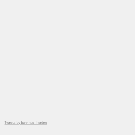
Tweets by bunrindo_honten