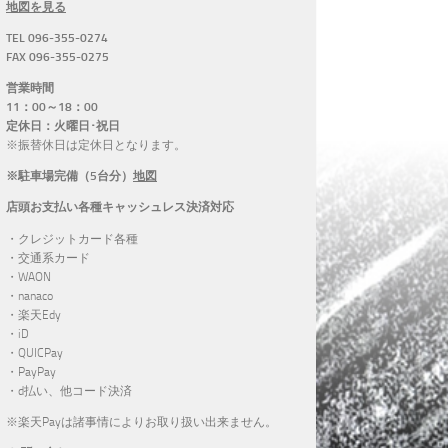
地図を見る
TEL 096-355-0274
FAX 096-355-0275
営業時間
11：00～18：00
定休日：火曜日･祝日
※振替休日は定休日となります。
※駐車場完備（5台分）
地図
店頭お支払い各種キャッシュレス決済対応
・クレジットカード各種
・交通系カード
・WAON
・nanaco
・楽天Edy
・iD
・QUICPay
・PayPay
・d払い、他コード決済
※楽天Payは諸事情によりお取り扱い出来ません。