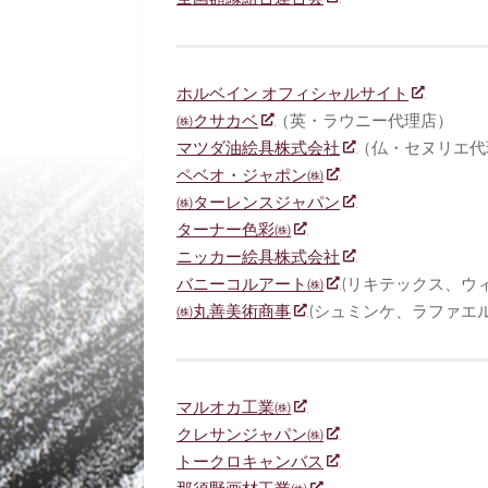
ホルベイン オフィシャルサイト
㈱クサカベ
（英・ラウニー代理店）
マツダ油絵具株式会社
（仏・セヌリエ代
ペベオ・ジャポン㈱
㈱ターレンスジャパン
ターナー色彩㈱
ニッカー絵具株式会社
バニーコルアート㈱
(リキテックス、ウ
㈱丸善美術商事
(シュミンケ、ラファエル
マルオカ工業㈱
クレサンジャパン㈱
トークロキャンバス