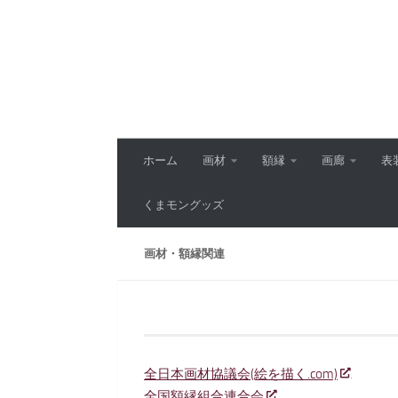
コンテンツへスキップ
ホーム
画材
額縁
画廊
表
くまモングッズ
画材・額縁関連
全日本画材協議会(絵を描く.com)
全国額縁組合連合会