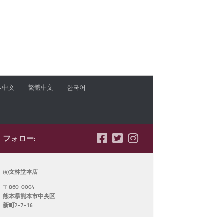
体中文
繁體中文
한국어
フォロー:
㈲文林堂本店
〒860-0004
熊本県熊本市中央区
新町2-7-16