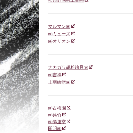
那須野画材工業㈱
マルマン㈱
㈱ミューズ
㈱オリオン
ナカガワ胡粉絵具㈱
㈱吉祥
上羽絵惣㈱
㈱古梅園
㈱呉竹
㈱墨運堂
開明㈱