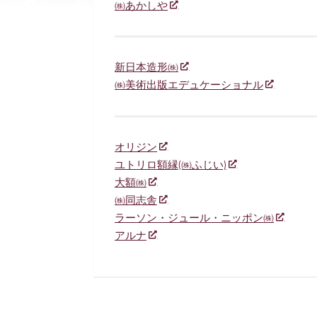
㈱あかしや
新日本造形㈱
㈱美術出版エデュケーショナル
オリジン
ユトリロ額縁(㈱ふじい)
大額㈱
㈱同志舎
ラーソン・ジュール・ニッポン㈱
アルナ