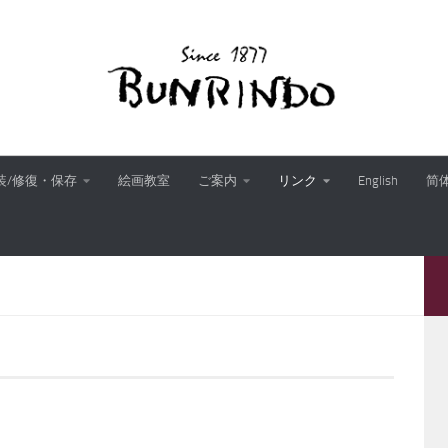
装/修復・保存
絵画教室
ご案内
リンク
English
简