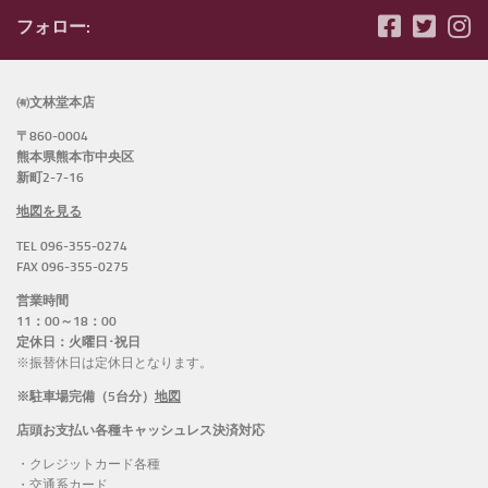
フォロー:
㈲文林堂本店
〒860-0004
熊本県熊本市中央区
新町2-7-16
地図を見る
TEL 096-355-0274
FAX 096-355-0275
営業時間
11：00～18：00
定休日：火曜日･祝日
※振替休日は定休日となります。
※駐車場完備（5台分）
地図
店頭お支払い各種キャッシュレス決済対応
・クレジットカード各種
・交通系カード