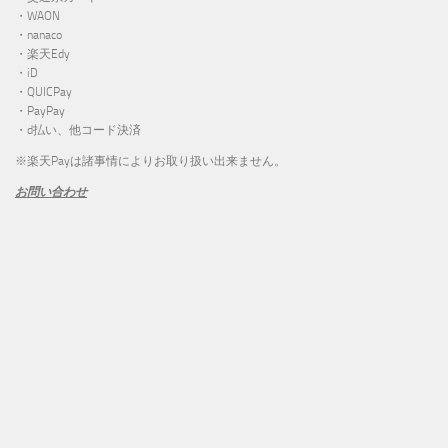
・WAON
・nanaco
・楽天Edy
・iD
・QUICPay
・PayPay
・d払い、他コード決済
※楽天Payは諸事情によりお取り扱い出来ません。
お問い合わせ