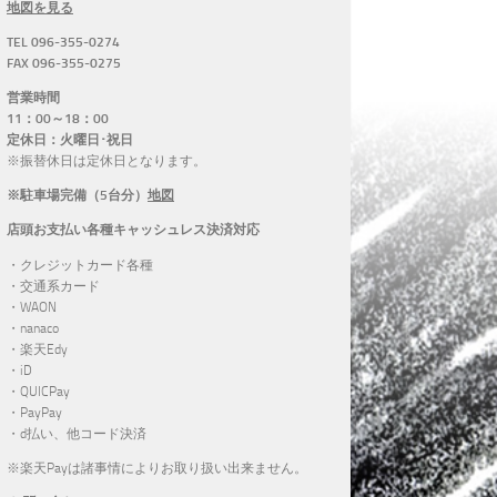
地図を見る
TEL 096-355-0274
FAX 096-355-0275
営業時間
11：00～18：00
定休日：火曜日･祝日
※振替休日は定休日となります。
※駐車場完備（5台分）
地図
店頭お支払い各種キャッシュレス決済対応
・クレジットカード各種
・交通系カード
・WAON
・nanaco
・楽天Edy
・iD
・QUICPay
・PayPay
・d払い、他コード決済
※楽天Payは諸事情によりお取り扱い出来ません。