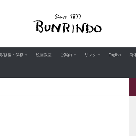
装/修復・保存
絵画教室
ご案内
リンク
English
简