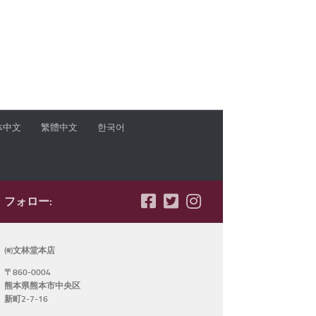
体中文
繁體中文
한국어
フォロー:
㈲文林堂本店
〒860-0004
熊本県熊本市中央区
新町2-7-16