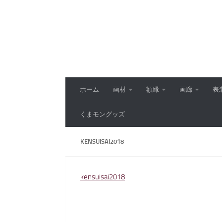
コンテンツへスキップ
ホーム
画材
額縁
画廊
表
くまモングッズ
KENSUISAI2018
kensuisai2018