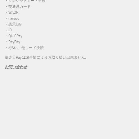
・クレジットカード各種
・交通系カード
・WAON
・nanaco
・楽天Edy
・iD
・QUICPay
・PayPay
・d払い、他コード決済
※楽天Payは諸事情によりお取り扱い出来ません。
お問い合わせ