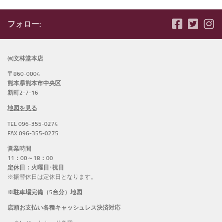
フォロー:
㈲文林堂本店
〒860-0004
熊本県熊本市中央区
新町2-7-16
地図を見る
TEL 096-355-0274
FAX 096-355-0275
営業時間
11：00～18：00
定休日：火曜日･祝日
※振替休日は定休日となります。
※駐車場完備（5台分）
地図
店頭お支払い各種キャッシュレス決済対応